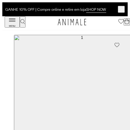
SHOP NOW
GANHE 10% OFF | Compre online e retire em loja
MENU