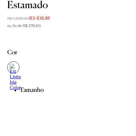
Estamado
R$ 838,80
R$ 1.398,00
ou 3x de R$ 279,60
Cor
Tamanho
34
36
38
40
42
44