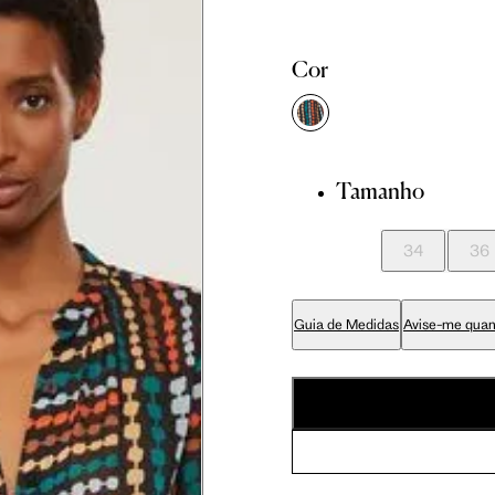
Tam. 36
Tam. 38
Tam. 40
Cor
81 cm
86 cm
90 cm
84 cm
89 cm
93 cm
Tamanho
34
36
65 cm
70 cm
74 cm
Guia de Medidas
Avise-me quan
79 cm
84 cm
88 cm
94 cm
99 cm
103 cm