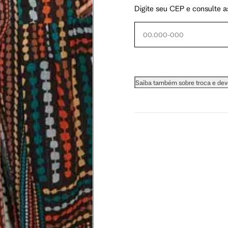
Digite seu CEP e consulte a
 busto.
Saiba também sobre troca e de
a do seio. A fita deve estar
na parte mais fina.
ximadamente 4 cm abaixo da
xa, aproximadamente 2cm