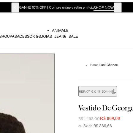
SHOP NOW
GANHE 10% OFF | Compre online e retire em loja
ANIMALE
S
ROUPAS
ACESSÓRIOS
JOIAS
JEANS
SALE
Home
Last Chance
REF:
07.16.0117_50444
didas do corpo, compare-as com as medidas do seu corpo par
Vestido De Georg
R$ 869,00
R$ 1.498,00
ou 3x de R$ 289,66