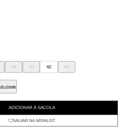
Tam. 42
Tam. 44
Meus Pedidos
Wishlist
95 cm
100 cm
98 cm
103 cm
38
40
42
44
79 cm
84 cm
do chegar
93 cm
98 cm
ADICIONAR À SACOLA
108 cm
113 cm
SALVAR NA WISHLIST