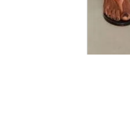
CADASTRE-SE EM NOSSA
NEWSLETTER
INSTIT
Aplicativ
Receba as novidades e fique por dentro de
serviços exclusivos!
Animale 
Animale V
Azzas 21
OK
Forneced
Seja um r