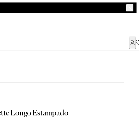
Já possui uma conta ?
Faça login ou cadastre-se
ENTRAR
a encontrar o seu tamanho.
ette Longo Estampado
Dados Pessoais