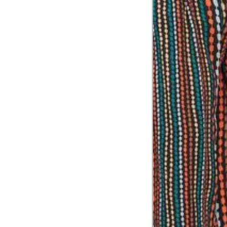
Tórax
1
Contorne abaixo da axila e acima do
Busto
Contorne o busto passando pela altur
2
folgada.
Cintura
3
Contorne a cintura colocando a fita 
Cintura baixa
Contorne na linha do umbigo, apro
4
linha da cintura.
Quadril
5
Contorne a maior parte do quadril.
Coxa total
Contorne a parte mais larga da co
6
abaixo da virilha.