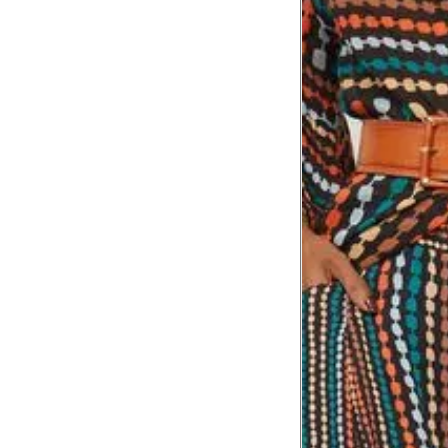
Coxa total
53 cm
Comprimento
da cintura até
105 cm
o chão
Comprimento
60 cm
do braço
Como me medir?
Tire as medidas do seu corpo de acordo com 