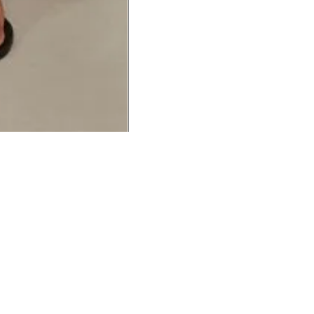
UCIONAL
MINHA CONTA
AJUD
o Animale
Minha Conta
Cuidad
ESG
Meus Pedidos
Entreg
intage
Devolver Pedido
Troca 
54
Wishlist
Formas
ores
Gift Card
Pergun
evendedor