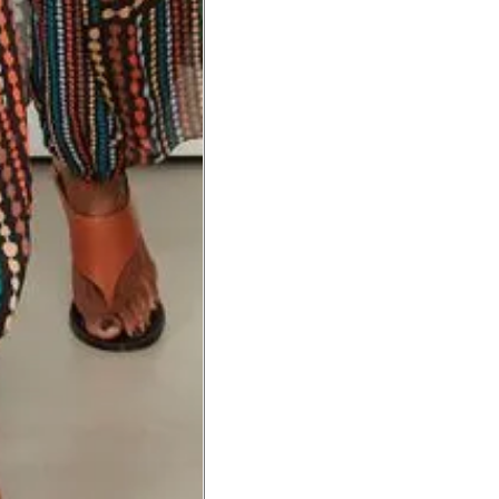
hão
té a planta do pé na frente do
a do punho.
Precisa de ajuda?
Saber mais
o produto
Não encontrei meu tamanho. 
recomendação?