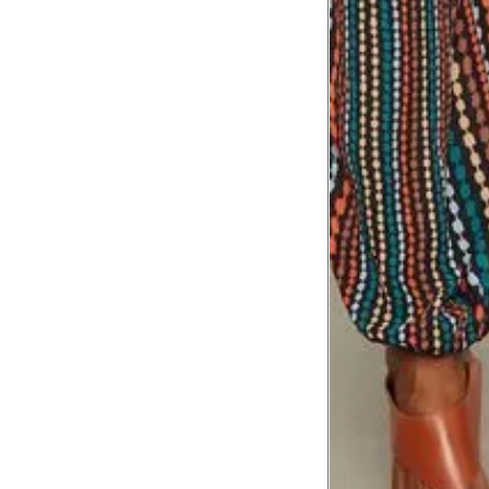
Comprimento da cintura até o c
Meça da parte mais fina da cintura a
7
corpo
Comprimento do braço
8
Meça do canto do ombro até a dobr
Troca ou devolução
Se ainda assim não servir, você pode devolver 
gratuitamente em até 15 dias.