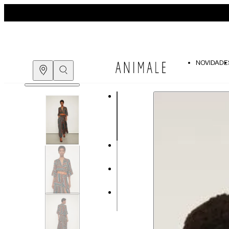
NOVIDADE
Guia de medidas
COMPRE PELO
WHATSAPP
ENCONTRE UMA LOJA
Tabela de medidas do corpo
As medidas mostradas são referentes às me
Medidas do