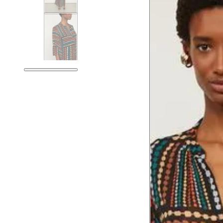
Tam. 34
Corpo
Tórax
76 cm
Busto
79 cm
Cintura
60 cm
Cintura baixa
74 cm
Quadril
89 cm