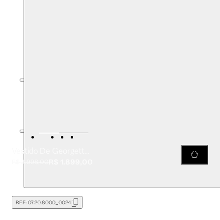
Vestido De Georgette Mini Off White Com Detalhes Em Lantejoulas
R$ 1.899,00
R$ 2.998,00
REF:
07.20.8000_0024