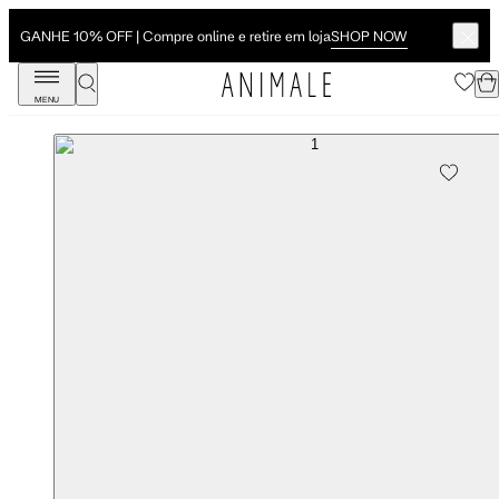
SHOP NOW
GANHE 10% OFF | Compre online e retire em loja
MENU