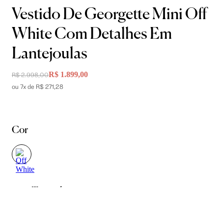
Vestido De Georgette Mini Off
White Com Detalhes Em
Lantejoulas
R$ 1.899,00
R$ 2.998,00
ou 7x de R$ 271,28
Cor
Tamanho
34
36
38
40