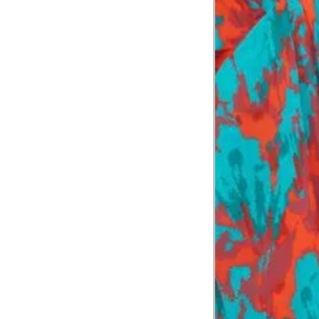
Comprimento
da cintura até
105 cm
o chão
Comprimento
60 cm
do braço
Como me medir?
Tire as medidas do seu corpo de acordo com 