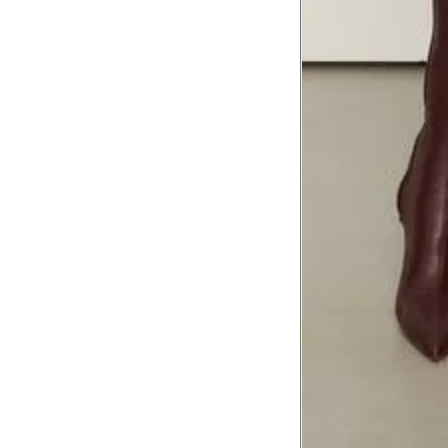
corpo
Comprimento do braço
8
Meça do canto do ombro até a dobr
Troca ou devolução
Se ainda assim não servir, você pode devolver 
gratuitamente em até 15 dias.