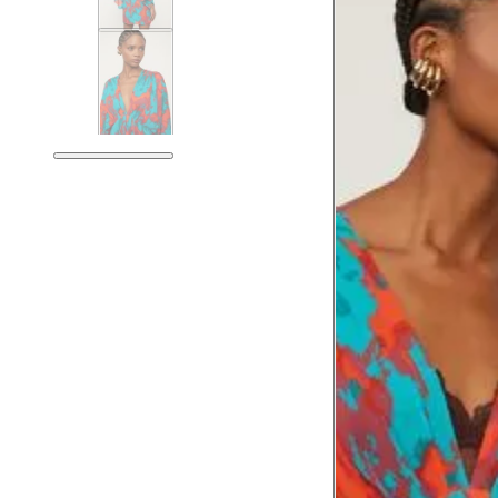
Tórax
76 cm
Busto
79 cm
Cintura
60 cm
Cintura baixa
74 cm
Quadril
89 cm
Coxa total
53 cm