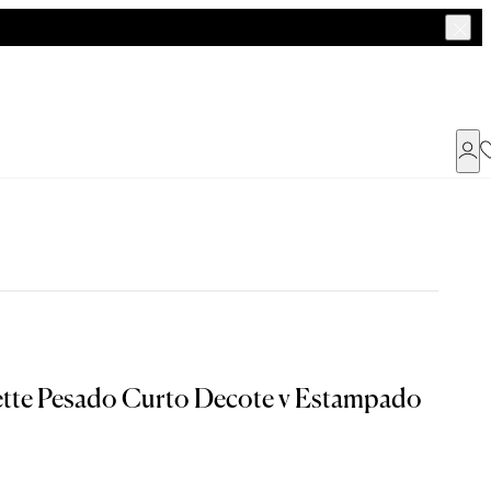
Já possui uma conta ?
Faça login ou cadastre-se
ENTRAR
a encontrar o seu tamanho.
ette Pesado Curto Decote v Estampado
Dados Pessoais
Tam. 42
Tam. 44