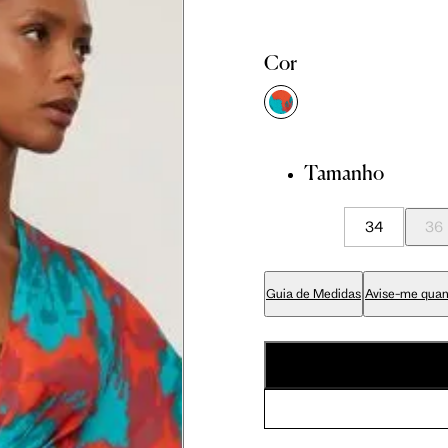
81 cm
86 cm
90 cm
Cor
84 cm
89 cm
93 cm
Tamanho
65 cm
70 cm
74 cm
34
36
79 cm
84 cm
88 cm
Guia de Medidas
Avise-me quan
94 cm
99 cm
103 cm
56 cm
59 cm
61.5 cm