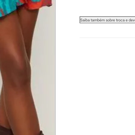
Saiba também sobre troca e de
 busto.
a do seio. A fita deve estar
na parte mais fina.
ximadamente 4 cm abaixo da
xa, aproximadamente 2cm
hão
té a planta do pé na frente do