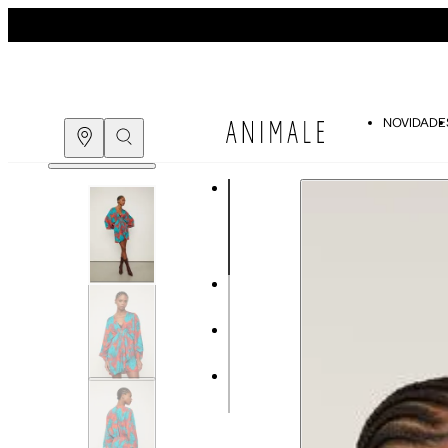
NOVIDADE
Guia de medidas
COMPRE PELO
WHATSAPP
ENCONTRE UMA LOJA
Tabela de medidas do corpo
As medidas mostradas são referentes às me
Medidas do
Tam. 34
Corpo