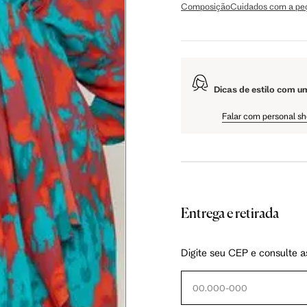
Composição
Cuidados com a pe
106 cm
108 cm
109 cm
Dicas de estilo com u
60.5 cm
61 cm
61.5 cm
Falar com personal s
Entrega e retirada
as instruções abaixo.
Digite seu CEP e consulte a