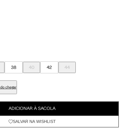
Meus Pedidos
95 cm
100 cm
Wishlist
98 cm
103 cm
79 cm
84 cm
38
40
42
44
93 cm
98 cm
do chegar
108 cm
113 cm
ADICIONAR À SACOLA
64.5 cm
67.5 cm
SALVAR NA WISHLIST