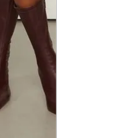
a do punho.
Precisa de ajuda?
Saber mais
o produto
Não encontrei meu tamanho. 
recomendação?