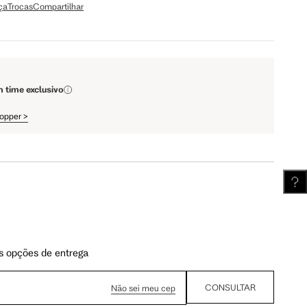
ça
Trocas
Compartilhar
110 cm
112 cm
m time exclusivo
62 cm
62.5 cm
hopper
>
s opções de entrega
CONSULTAR
Não sei meu cep