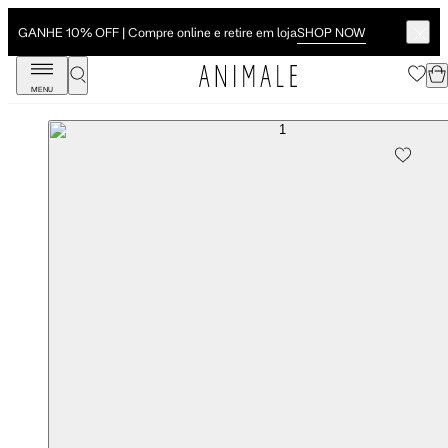
SHOP NOW
GANHE 10% OFF | Compre online e retire em loja
MENU