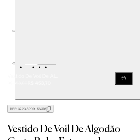
Vestido De Voil De Algodão Curto Boho Estampado
R$ 453,70
R$ 698,00
REF:
07.20.8299_56378
Vestido De Voil De Algodão