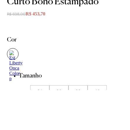
Curto Boho Estampado
R$ 453,70
R$ 698,00
Cor
Tamanho
34
36
38
40
42
44
Guia de Medidas