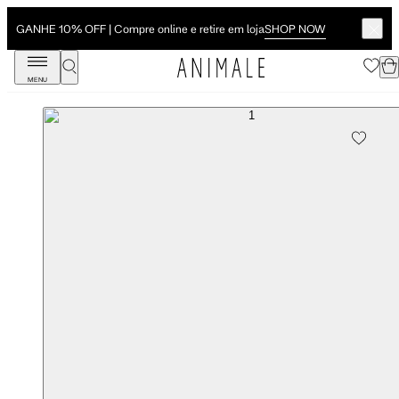
SHOP NOW
GANHE 10% OFF | Compre online e retire em loja
MENU