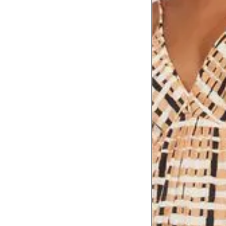
Busto
79 cm
Cintura
60 cm
Cintura baixa
74 cm
Quadril
89 cm
Coxa total
53 cm
Comprimento
da cintura até
105 cm
o chão