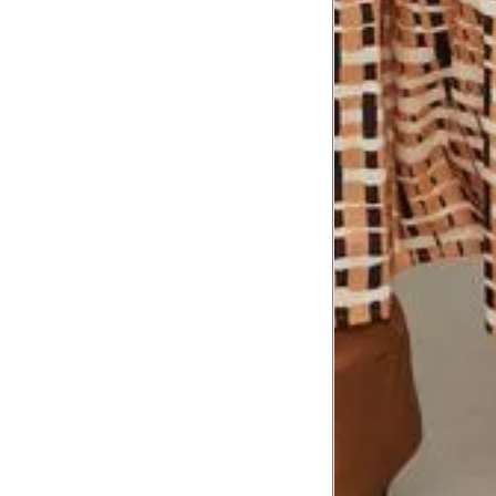
Troca ou devolução
Se ainda assim não servir, você pode devolver 
gratuitamente em até 15 dias.