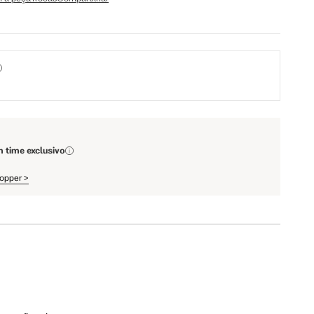
98 cm
103 cm
79 cm
84 cm
93 cm
98 cm
m time exclusivo
108 cm
113 cm
hopper
>
64.5 cm
67.5 cm
110 cm
112 cm