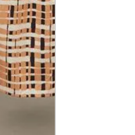
Precisa de ajuda?
Saber mais
o produto
Não encontrei meu tamanho. 
recomendação?