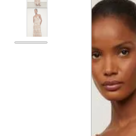
Guia de medidas
Tabela de medidas do corpo
As medidas mostradas são referentes às me
Medidas do
Tam. 34
Corpo
Tórax
76 cm