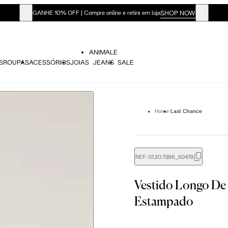
SHOP NOW
GANHE 10% OFF | Compre online e retire em loja
ANIMALE
S
ROUPAS
ACESSÓRIOS
JOIAS
JEANS
SALE
Home
Last Chance
REF:
07.20.7386_50479
Vestido Longo De 
Estampado