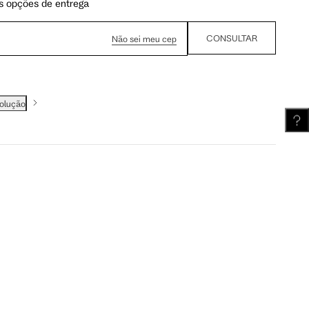
s opções de entrega
CONSULTAR
Não sei meu cep
62 cm
62.5 cm
volução