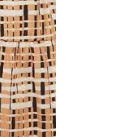
a do seio. A fita deve estar
na parte mais fina.
ximadamente 4 cm abaixo da
xa, aproximadamente 2cm
hão
té a planta do pé na frente do
a do punho.