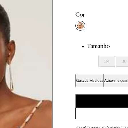
Cor
Tamanho
didas do corpo, compare-as com as medidas do seu corpo par
34
36
Guia de Medidas
Avise-me quan
Tam. 36
Tam. 38
Tam. 40
81 cm
86 cm
90 cm
Sobre
Composição
Cuidados com