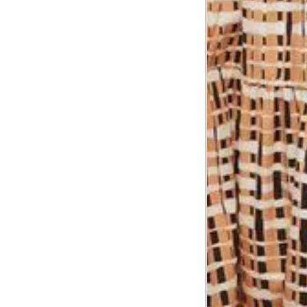
Busto
Contorne o busto passando pela altur
2
folgada.
Cintura
3
Contorne a cintura colocando a fita 
Cintura baixa
Contorne na linha do umbigo, apro
4
linha da cintura.
Quadril
5
Contorne a maior parte do quadril.
Coxa total
Contorne a parte mais larga da co
6
abaixo da virilha.
Comprimento da cintura até o c
Meça da parte mais fina da cintura a
7
corpo
Comprimento do braço
8
Meça do canto do ombro até a dobr