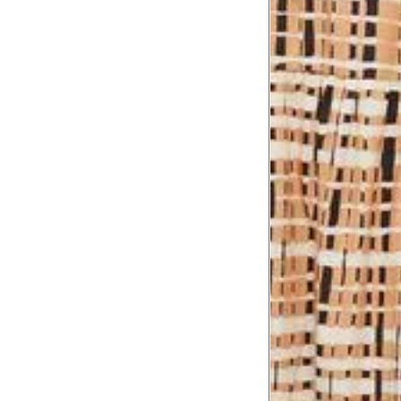
Comprimento
60 cm
do braço
Como me medir?
Tire as medidas do seu corpo de acordo com 
Tórax
1
Contorne abaixo da axila e acima do