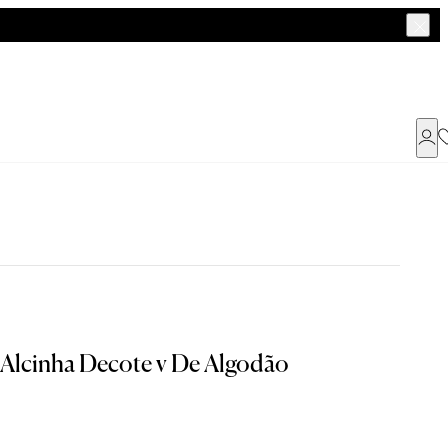
Já possui uma conta ?
Faça login ou cadastre-se
ENTRAR
Alcinha Decote v De Algodão
Dados Pessoais