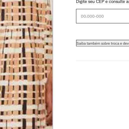
Digite seu CEP e consulte a
60.5 cm
61 cm
61.5 cm
Saiba também sobre troca e de
as instruções abaixo.
 busto.