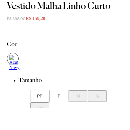
Vestido Malha Linho Curto
R$ 159,20
R$ 398,00
Cor
Tamanho
PP
P
M
G
GG