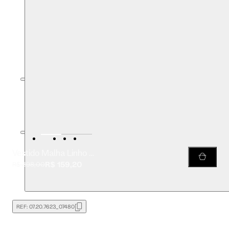
Vestido Malha Linho Curto
R$ 159,20
R$ 398,00
REF:
07.20.7623_07480