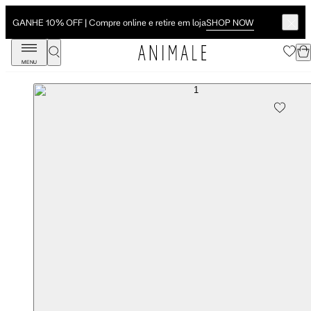
SHOP NOW
GANHE 10% OFF | Compre online e retire em loja
MENU