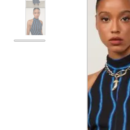
Tórax
76 cm
Busto
79 cm
Cintura
60 cm
Cintura baixa
74 cm
Quadril
89 cm
Coxa total
53 cm