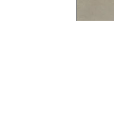
CADASTRE-SE EM NOSSA
NEWSLETTER
INSTIT
Aplicativ
Receba as novidades e fique por dentro de
serviços exclusivos!
Animale 
Animale V
Azzas 21
OK
Forneced
Seja um r
Animale
A Animale utiliza os dados preenchidos para
você utilizar as funcionalidades da nossa
Trabalhe
Loja. Saiba mais em:
Política de Privacidade.
Aviso de P
Ao concluir o cadastro, você permite o
Seguranç
tratamento de dados pessoais para finalidade
da proposta. Atenção: O cadastro é para