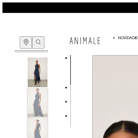
NOVIDADE
Guia de medidas
COMPRE PELO
WHATSAPP
ENCONTRE UMA LOJA
Tabela de medidas do corpo
As medidas mostradas são referentes às me
Medidas do
Tam. 34
Corpo