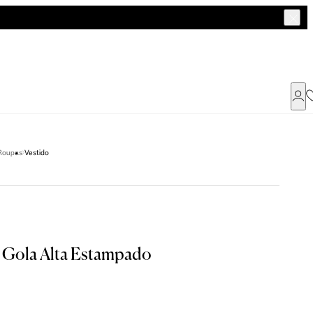
Já possui uma conta ?
Roupas
Vestido
Faça login ou cadastre-se
ENTRAR
a encontrar o seu tamanho.
 Gola Alta Estampado
Dados Pessoais
Tam. 42
Tam. 44