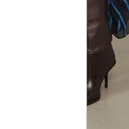
corpo
Comprimento do braço
8
Meça do canto do ombro até a dobr
Troca ou devolução
Se ainda assim não servir, você pode devolver 
gratuitamente em até 15 dias.