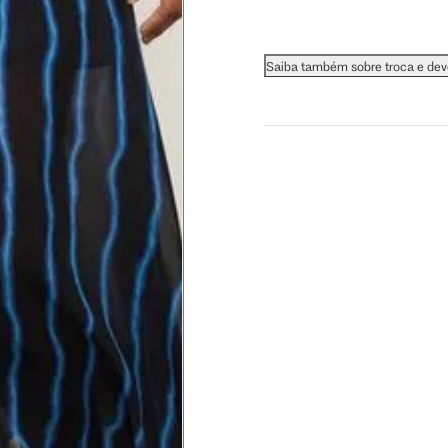
Saiba também sobre troca e de
 busto.
a do seio. A fita deve estar
na parte mais fina.
ximadamente 4 cm abaixo da
xa, aproximadamente 2cm
hão
té a planta do pé na frente do