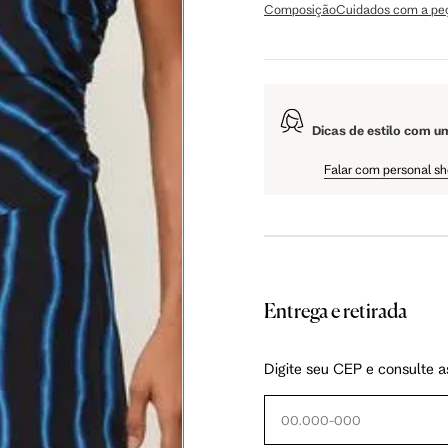
Composição
Cuidados com a pe
106 cm
108 cm
109 cm
Dicas de estilo com u
60.5 cm
61 cm
61.5 cm
Falar com personal s
Entrega e retirada
as instruções abaixo.
Digite seu CEP e consulte a