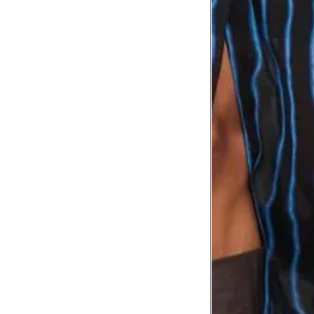
Tórax
1
Contorne abaixo da axila e acima do
Busto
Contorne o busto passando pela altur
2
folgada.
Cintura
3
Contorne a cintura colocando a fita 
Cintura baixa
Contorne na linha do umbigo, apro
4
linha da cintura.
Quadril
5
Contorne a maior parte do quadril.
Coxa total
Contorne a parte mais larga da co
6
abaixo da virilha.
Comprimento da cintura até o c
Meça da parte mais fina da cintura a
7