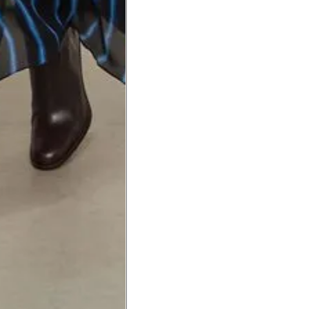
a do punho.
Precisa de ajuda?
Saber mais
o produto
Não encontrei meu tamanho. 
recomendação?