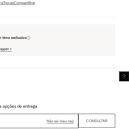
ça
Trocas
Compartilhar
110 cm
112 cm
m time exclusivo
62 cm
62.5 cm
hopper
>
s opções de entrega
CONSULTAR
Não sei meu cep