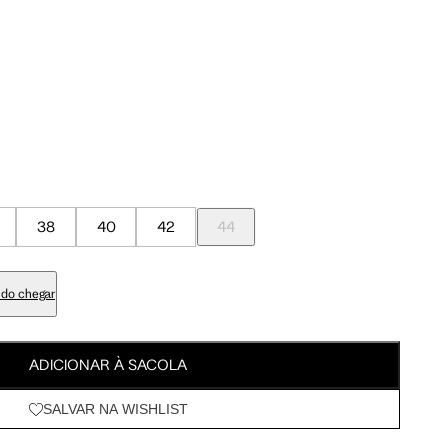
Meus Pedidos
95 cm
100 cm
Wishlist
98 cm
103 cm
79 cm
84 cm
38
40
42
44
93 cm
98 cm
do chegar
108 cm
113 cm
ADICIONAR À SACOLA
64.5 cm
67.5 cm
SALVAR NA WISHLIST