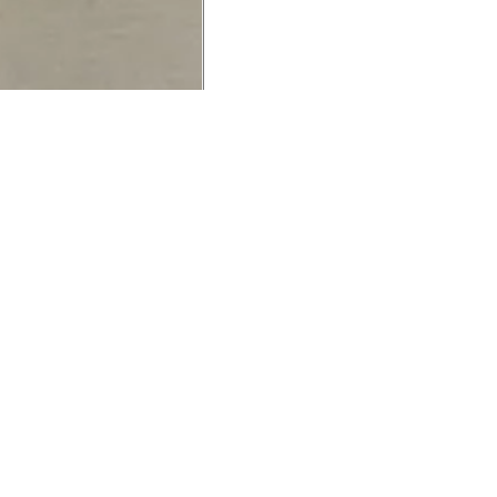
UCIONAL
MINHA CONTA
AJUD
o Animale
Minha Conta
Cuidad
ESG
Meus Pedidos
Entreg
intage
Devolver Pedido
Troca 
54
Wishlist
Formas
ores
Gift Card
Pergun
evendedor
 Conosco
rivacidade
a