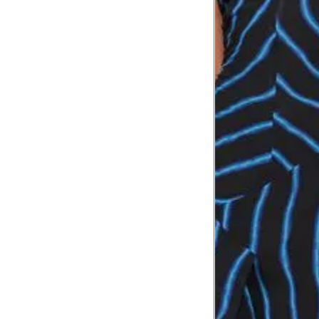
Comprimento
da cintura até
105 cm
o chão
Comprimento
60 cm
do braço
Como me medir?
Tire as medidas do seu corpo de acordo com 