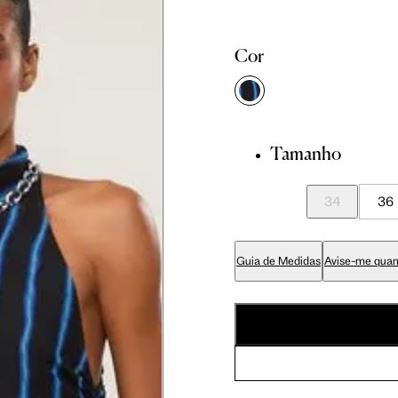
81 cm
86 cm
90 cm
Cor
84 cm
89 cm
93 cm
Tamanho
65 cm
70 cm
74 cm
34
36
79 cm
84 cm
88 cm
Guia de Medidas
Avise-me quan
94 cm
99 cm
103 cm
56 cm
59 cm
61.5 cm