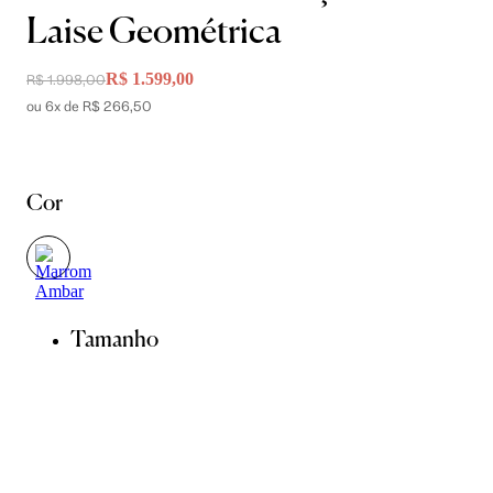
Laise Geométrica
R$ 1.599,00
R$ 1.998,00
ou 6x de R$ 266,50
Cor
Tamanho
34
36
38
40
42
44