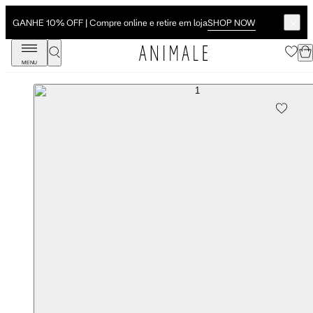
SHOP NOW
GANHE 10% OFF | Compre online e retire em loja
MENU