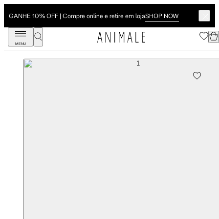
SHOP NOW
GANHE 10% OFF | Compre online e retire em loja
MENU