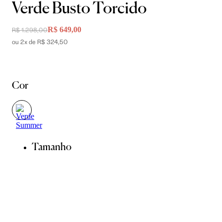
Verde Busto Torcido
R$ 649,00
R$ 1.298,00
ou 2x de R$ 324,50
Cor
Tamanho
36
38
40
42
44