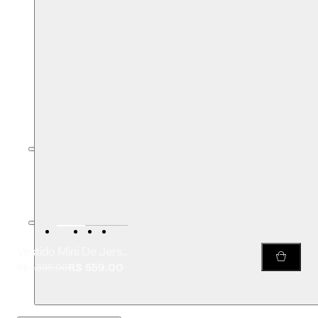
Vestido Mini De Jersey Com Decote Organi
R$ 559,00
R$ 1.398,00