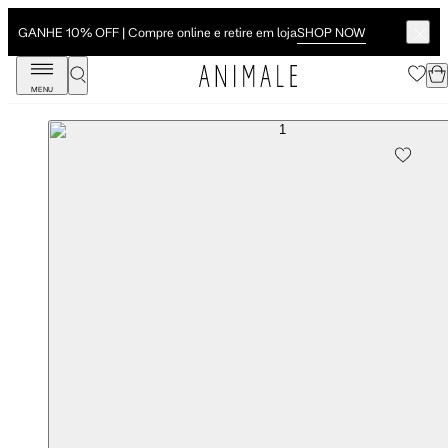
SHOP NOW
GANHE 10% OFF | Compre online e retire em loja
MENU