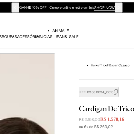
SHOP NOW
GANHE 10% OFF | Compre online e retire em loja
ANIMALE
S
ROUPAS
ACESSÓRIOS
JOIAS
JEANS
SALE
Home
Tricot
Bazar
Casaco
REF:
03.56.0094_0015
didas do corpo, compare-as com as medidas do seu corpo par
Cardigan De Tric
R$ 1.578,16
R$ 2.198,00
ou 6x de R$ 263,02
P