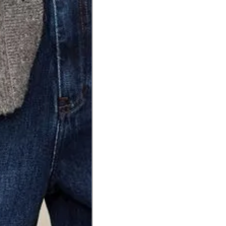
a do punho.
Precisa de ajuda?
Saber mais
o produto
Não encontrei meu tamanho. 
recomendação?