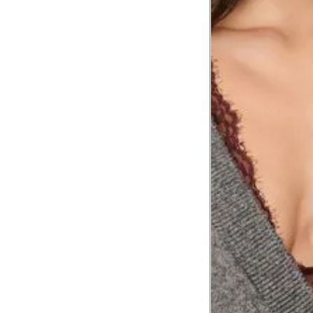
Comprimento da cintura até o chão
Comprimento do braço
Como me medir?
Tire as medidas do seu corpo de acordo com 