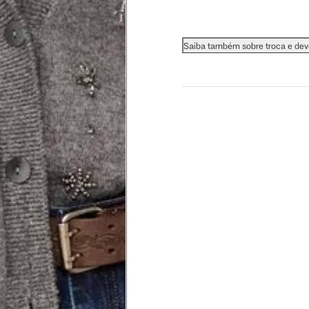
 busto.
Saiba também sobre troca e de
a do seio. A fita deve estar
na parte mais fina.
ximadamente 4 cm abaixo da
xa, aproximadamente 2cm
hão
té a planta do pé na frente do