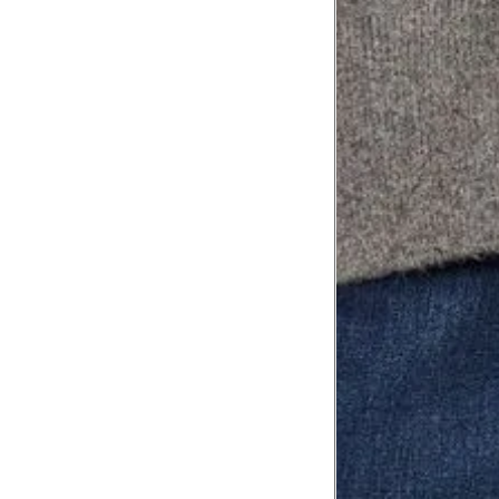
8
Meça do canto do ombro até a dobr
Troca ou devolução
Se ainda assim não servir, você pode devolver 
gratuitamente em até 15 dias.