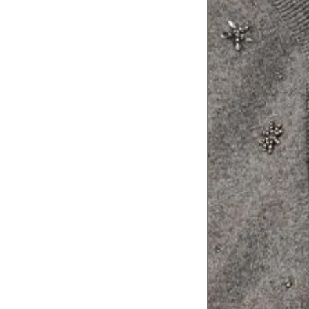
Tórax
1
Contorne abaixo da axila e acima do
Busto
Contorne o busto passando pela altur
2
folgada.
Cintura
3
Contorne a cintura colocando a fita 
Cintura baixa
Contorne na linha do umbigo, apro
4
linha da cintura.
Quadril
5
Contorne a maior parte do quadril.
Coxa total
Contorne a parte mais larga da co
6
abaixo da virilha.
Comprimento da cintura até o c
Meça da parte mais fina da cintura a
7
corpo
Comprimento do braço