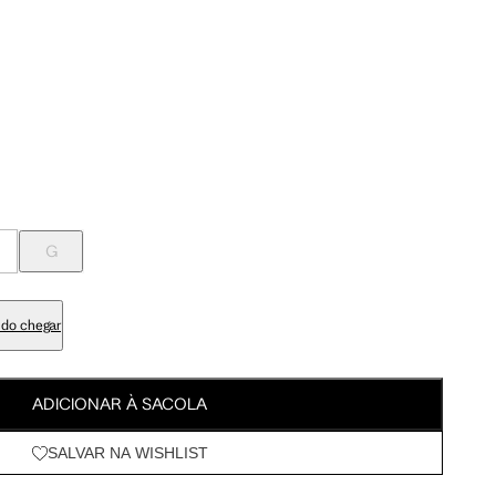
Meus Pedidos
92.5 cm
100 cm
Wishlist
95.5 cm
103 cm
76.5 cm
84 cm
G
90.5 cm
98 cm
do chegar
105.5 cm
113 cm
ADICIONAR À SACOLA
SALVAR NA WISHLIST
63 cm
67.5 cm