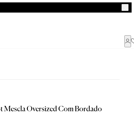
Já possui uma conta ?
Faça login ou cadastre-se
ENTRAR
a encontrar o seu tamanho.
ot Mescla Oversized Com Bordado
Dados Pessoais
M
G