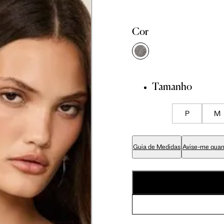
Cor
86 cm
89 cm
Tamanho
70 cm
P
M
84 cm
Guia de Medidas
Avise-me quan
99 cm
59 cm