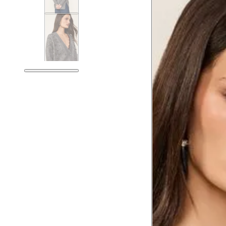
Tórax
Busto
Cintura
Cintura baixa
Quadril
Coxa total