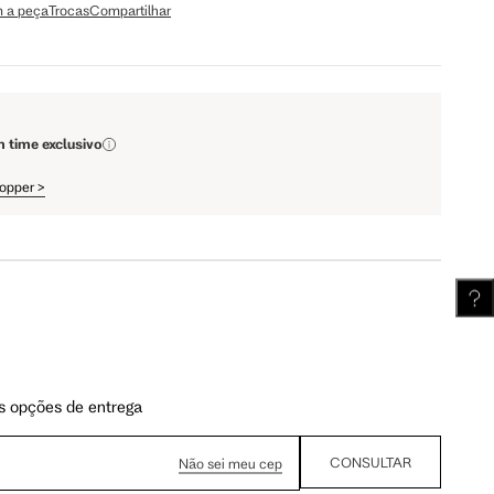
 a peça
Trocas
Compartilhar
110 cm
112 cm
61.75 cm
62.5 cm
m time exclusivo
hopper
>
s opções de entrega
CONSULTAR
Não sei meu cep