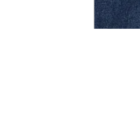
CADASTRE-SE EM NOSSA
NEWSLETTER
INSTIT
Aplicativ
Receba as novidades e fique por dentro de
serviços exclusivos!
Animale 
Animale V
Azzas 21
OK
Forneced
Seja um r
Animale
A Animale utiliza os dados preenchidos para
você utilizar as funcionalidades da nossa
Trabalhe
Loja. Saiba mais em:
Política de Privacidade.
Aviso de P
Ao concluir o cadastro, você permite o
Seguranç
tratamento de dados pessoais para finalidade