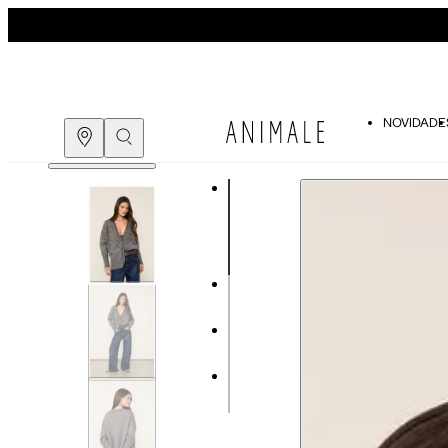
NOVIDADE
Guia de medidas
COMPRE PELO
WHATSAPP
ENCONTRE UMA LOJA
Tabela de medidas do corpo
As medidas mostradas são referentes às me
Medidas do Corpo