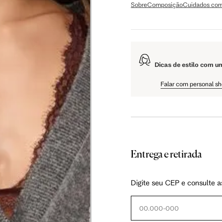
Sobre
Composição
Cuidados com
108.5 cm
61 cm
Dicas de estilo com u
Falar com personal s
Entrega e retirada
as instruções abaixo.
Digite seu CEP e consulte a