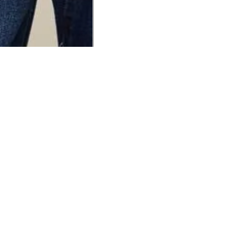
UCIONAL
MINHA CONTA
AJUD
o Animale
Minha Conta
Cuidad
ESG
Meus Pedidos
Entreg
intage
Devolver Pedido
Troca 
54
Wishlist
Formas
ores
Gift Card
Pergun
evendedor
 Conosco
rivacidade
a