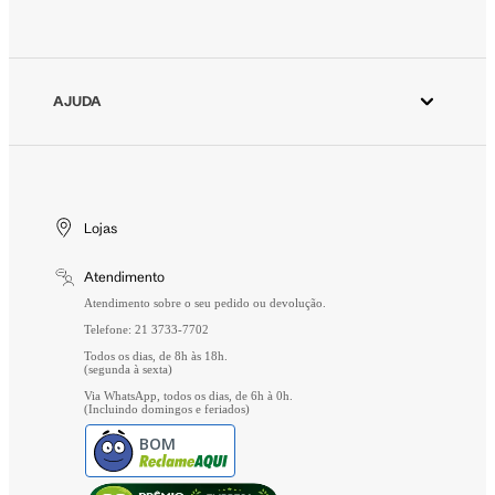
Azzas 2154
Minha Conta
Fornecedores
Meus Pedidos
Seja um revendedor Animale
Devolver Pedido
AJUDA
Trabalhe Conosco
Wishlist
Aviso de Privacidade
Cuidados Especiais
Gift Card
Segurança
Entrega
Troca e Devolução
Lojas
Formas de Pagamento
Atendimento
Perguntas Frequentes
Atendimento sobre o seu pedido ou devolução.
Telefone: 21 3733-7702
Todos os dias, de 8h às 18h.
(segunda à sexta)
Via WhatsApp, todos os dias, de 6h à 0h.
(Incluindo domingos e feriados)
BOM