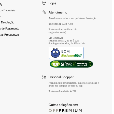
Lojas
A
os Especiais
Atendimento
a
Atendimento sobre o seu pedido ou devolução.
e Devolução
Telefone: 21 3733-7702
 de Pagamento
Todos os dias, de 8h às 18h.
(segunda à sexta)
tas Frequentes
Via WhatsApp
segunda a sexta , de 8h à 22h.
domingos e feriados, de 10h às 16h
BOM
Personal Shopper
Atendimento personalizado, sugestões de looks e
ajuda nas compras do site ou app.
Todos os dias de 8h às 22h.
Outras coleções em: