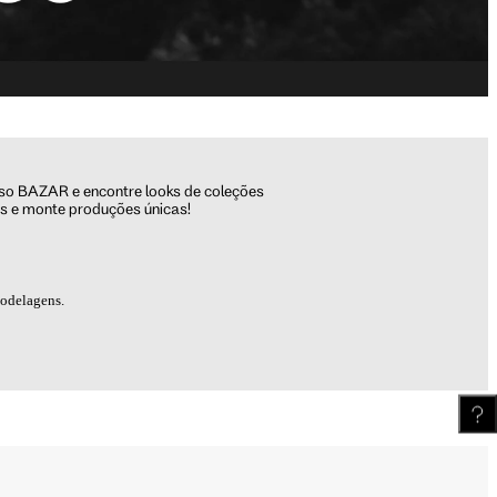
Meus Pedidos
Wishlist
sso BAZAR e encontre looks de coleções
as e monte produções únicas!
modelagens.