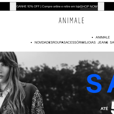
SHOP NOW
GANHE 10% OFF | Compre online e retire em loja
ANIMALE
NOVIDADES
ROUPAS
ACESSÓRIOS
JOIAS
JEANS
SA