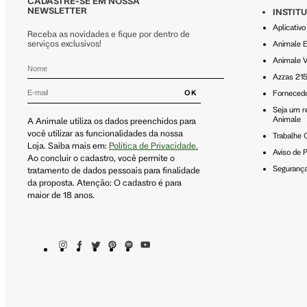
CADASTRE-SE EM NOSSA
NEWSLETTER
INSTIT
Aplicativ
Receba as novidades e fique por dentro de
serviços exclusivos!
Animale 
Animale V
Azzas 21
OK
Forneced
Seja um r
Animale
A Animale utiliza os dados preenchidos para
você utilizar as funcionalidades da nossa
Trabalhe
Loja. Saiba mais em:
Política de Privacidade.
Aviso de P
Ao concluir o cadastro, você permite o
Seguranç
tratamento de dados pessoais para finalidade
da proposta. Atenção: O cadastro é para
maior de 18 anos.