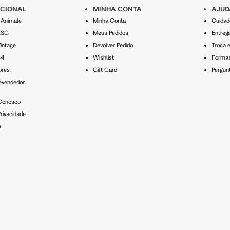
UCIONAL
MINHA CONTA
AJUD
o Animale
Minha Conta
Cuidad
ESG
Meus Pedidos
Entreg
intage
Devolver Pedido
Troca 
54
Wishlist
Formas
ores
Gift Card
Pergun
evendedor
 Conosco
rivacidade
a