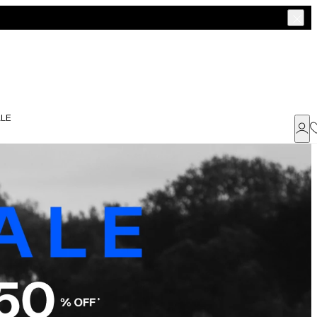
LE
Já possui uma conta ?
Faça login ou cadastre-se
ENTRAR
Dados Pessoais