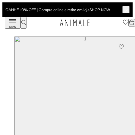
SHOP NOW
GANHE 10% OFF | Compre online e retire em loja
MENU