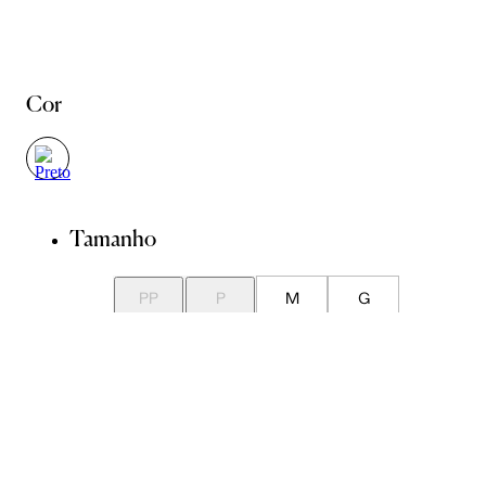
Cor
Tamanho
PP
P
M
G
GG
Guia de Medidas
Avise-me quando chegar