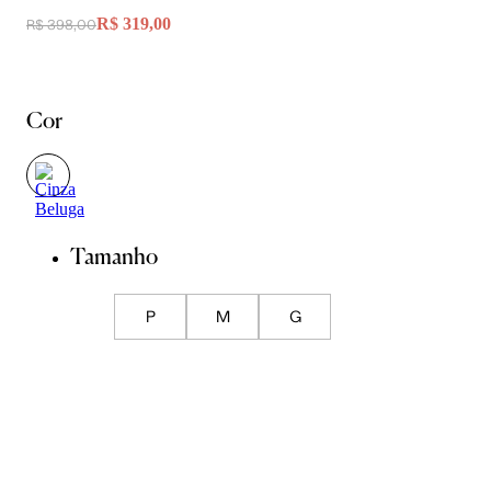
R$ 319,00
R$ 398,00
Cor
Tamanho
P
M
G
Guia de Medidas