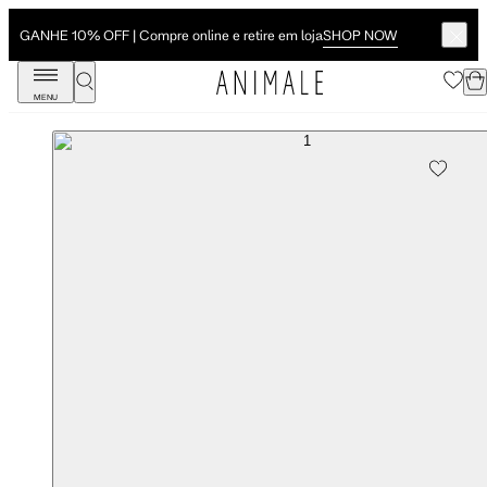
SHOP NOW
GANHE 10% OFF | Compre online e retire em loja
MENU