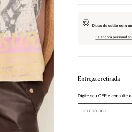
5 cm
108.5 cm
110 cm
Dicas de estilo com u
5 cm
61 cm
61.75 cm
Falar com personal s
Entrega e retirada
as instruções abaixo.
Digite seu CEP e consulte a