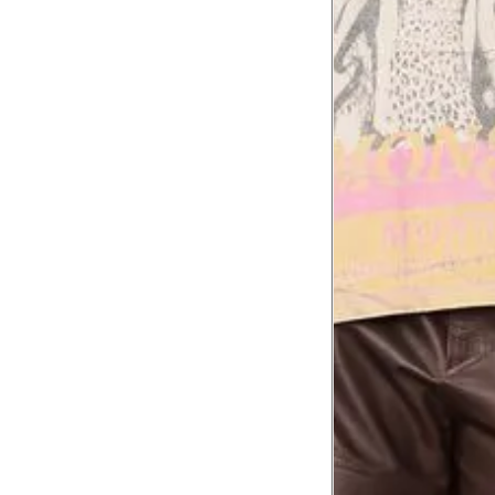
Comprimento da cintura
105.
até o chão
Comprimento do braço
60.2
Como me medir?
Tire as medidas do seu corpo de acordo com 
Tórax