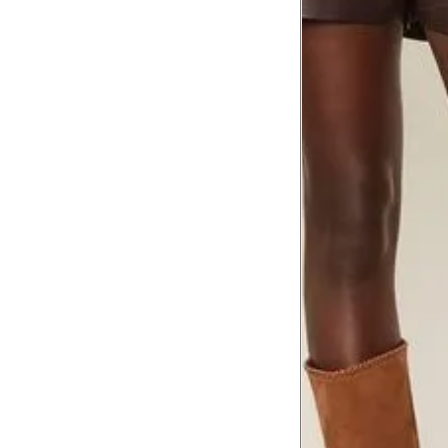
1
Contorne abaixo da axila e acima do
Busto
Contorne o busto passando pela altur
2
folgada.
Cintura
3
Contorne a cintura colocando a fita 
Cintura baixa
Contorne na linha do umbigo, apro
4
linha da cintura.
Quadril
5
Contorne a maior parte do quadril.
Coxa total
Contorne a parte mais larga da co
6
abaixo da virilha.
Comprimento da cintura até o c
Meça da parte mais fina da cintura a
7
corpo
Comprimento do braço
8