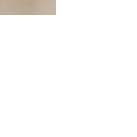
UCIONAL
MINHA CONTA
AJUD
o Animale
Minha Conta
Cuidad
ESG
Meus Pedidos
Entreg
intage
Devolver Pedido
Troca 
54
Wishlist
Formas
ores
Gift Card
Pergun
evendedor
 Conosco
rivacidade
a