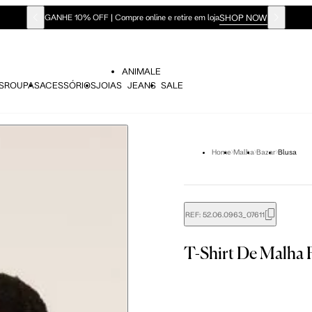
SHOP NOW
GANHE 10% OFF | Compre online e retire em loja
ANIMALE
S
ROUPAS
ACESSÓRIOS
JOIAS
JEANS
SALE
Home
Malha
Bazar
Blusa
REF:
52.06.0963_07611
didas do corpo, compare-as com as medidas do seu corpo par
T-Shirt De Malha
P
P
M