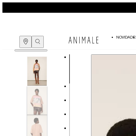
NOVIDADE
Guia de medidas
COMPRE PELO
WHATSAPP
ENCONTRE UMA LOJA
Tabela de medidas do corpo
As medidas mostradas são referentes às me
Medidas do Corpo
P