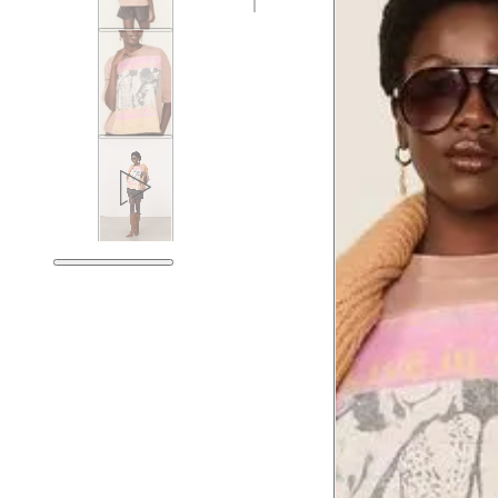
Tórax
78.5
Busto
81.5
Cintura
62.5
Cintura baixa
76.5
Quadril
91.5
Coxa total
54.5