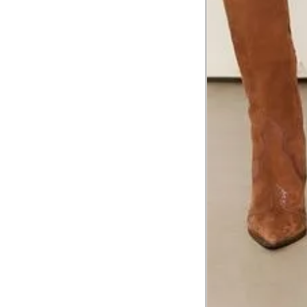
Meça do canto do ombro até a dobr
Troca ou devolução
Se ainda assim não servir, você pode devolver 
gratuitamente em até 15 dias.