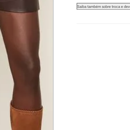
 busto.
Saiba também sobre troca e de
a do seio. A fita deve estar
na parte mais fina.
ximadamente 4 cm abaixo da
xa, aproximadamente 2cm
hão
té a planta do pé na frente do