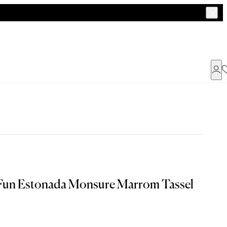
Já possui uma conta ?
Faça login ou cadastre-se
ENTRAR
a encontrar o seu tamanho.
 Fun Estonada Monsure Marrom Tassel
Dados Pessoais
G
GG