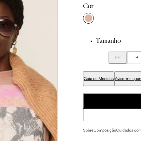
Cor
 cm
86 cm
92.5 cm
 cm
89 cm
95.5 cm
Tamanho
 cm
70 cm
76.5 cm
PP
P
 cm
84 cm
90.5 cm
Guia de Medidas
Avise-me quan
 cm
99 cm
105.5 cm
 cm
59 cm
63 cm
Sobre
Composição
Cuidados com