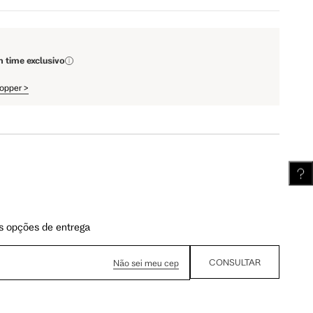
111.5 cm
112 cm
m time exclusivo
62.5 cm
63.25 cm
hopper
>
s opções de entrega
CONSULTAR
Não sei meu cep