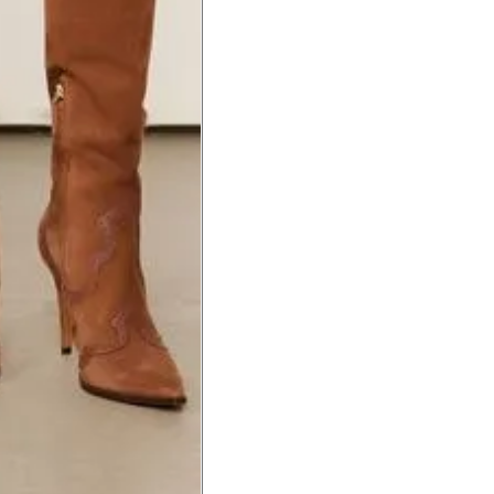
a do punho.
Precisa de ajuda?
Saber mais
o produto
Não encontrei meu tamanho. 
recomendação?