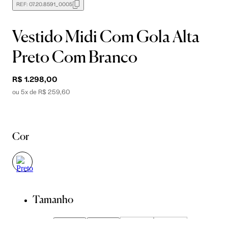
REF:
07.20.8591_0005
Vestido Midi Com Gola Alta
Preto Com Branco
R$ 1.298,00
ou 5x de R$ 259,60
Cor
Tamanho
34
36
38
40