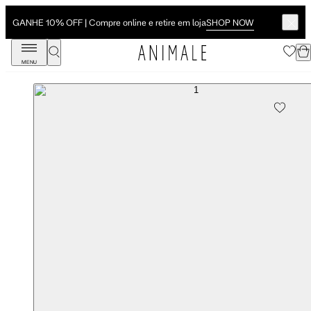
SHOP NOW
GANHE 10% OFF | Compre online e retire em loja
MENU