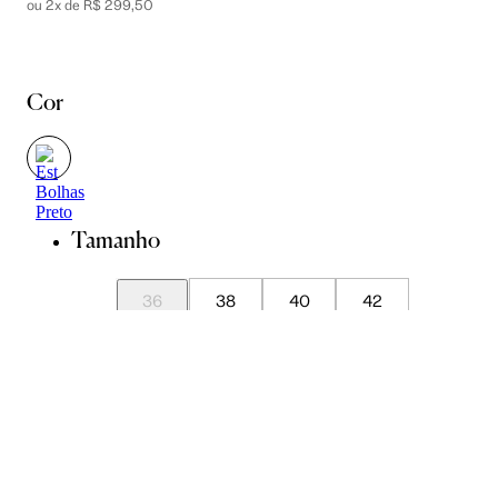
ou 2x de R$ 299,50
Cor
Tamanho
36
38
40
42
44
Guia de Medidas
Avise-me quando chegar