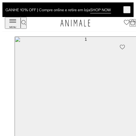
SHOP NOW
GANHE 10% OFF | Compre online e retire em loja
MENU