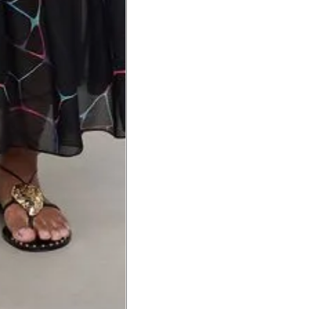
a do punho.
Precisa de ajuda?
Saber mais
o produto
Não encontrei meu tamanho. 
recomendação?