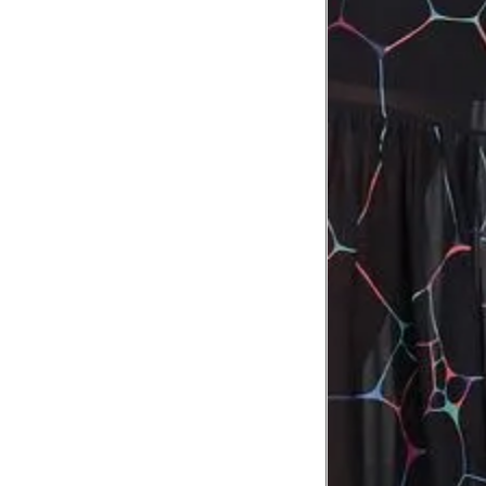
Tórax
1
Contorne abaixo da axila e acima do
Busto
Contorne o busto passando pela altur
2
folgada.
Cintura
3
Contorne a cintura colocando a fita 
Cintura baixa
Contorne na linha do umbigo, apro
4
linha da cintura.
Quadril
5
Contorne a maior parte do quadril.
Coxa total
Contorne a parte mais larga da co
6
abaixo da virilha.
Comprimento da cintura até o c
Meça da parte mais fina da cintura a
7
corpo
Comprimento do braço