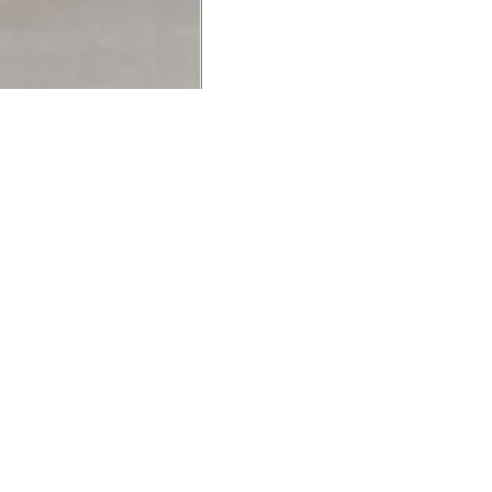
UCIONAL
MINHA CONTA
AJUD
o Animale
Minha Conta
Cuidad
ESG
Meus Pedidos
Entreg
intage
Devolver Pedido
Troca 
54
Wishlist
Formas
ores
Gift Card
Pergun
evendedor
 Conosco
rivacidade
a