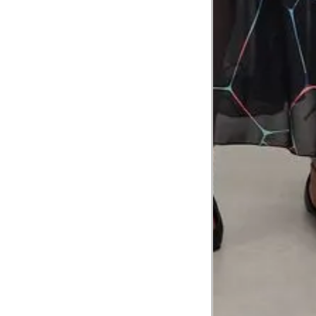
8
Meça do canto do ombro até a dobr
Troca ou devolução
Se ainda assim não servir, você pode devolver 
gratuitamente em até 15 dias.