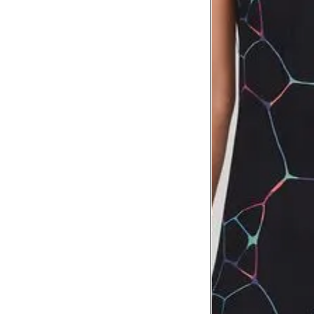
Comprimento da cintura
106
até o chão
Comprimento do braço
60.5
Como me medir?
Tire as medidas do seu corpo de acordo com 