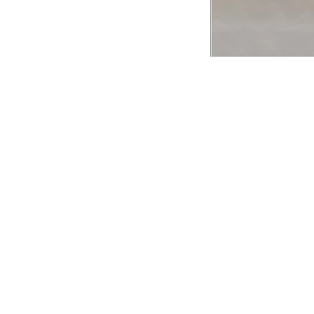
CADASTRE-SE EM NOSSA
NEWSLETTER
INSTIT
Aplicativ
Receba as novidades e fique por dentro de
serviços exclusivos!
Animale 
Animale V
Azzas 21
OK
Forneced
Seja um r
Animale
A Animale utiliza os dados preenchidos para
você utilizar as funcionalidades da nossa
Trabalhe
Loja. Saiba mais em:
Política de Privacidade.
Aviso de P
Ao concluir o cadastro, você permite o
Seguranç
tratamento de dados pessoais para finalidade
da proposta. Atenção: O cadastro é para