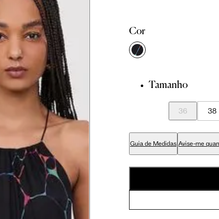
cm
86 cm
90 cm
Cor
cm
89 cm
93 cm
Tamanho
cm
70 cm
74 cm
36
38
cm
84 cm
88 cm
Guia de Medidas
Avise-me quan
cm
99 cm
103 cm
cm
59 cm
61.5 cm