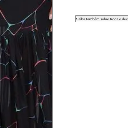
 busto.
Saiba também sobre troca e de
a do seio. A fita deve estar
na parte mais fina.
ximadamente 4 cm abaixo da
xa, aproximadamente 2cm
hão
té a planta do pé na frente do