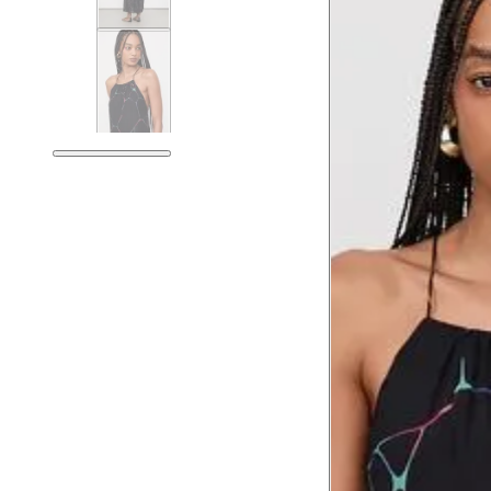
Tórax
81 
Busto
84 
Cintura
65 
Cintura baixa
79 
Quadril
94 
Coxa total
56 