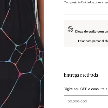
Composição
Cuidados com a pe
 cm
108 cm
109 cm
Dicas de estilo com u
 cm
61 cm
61.5 cm
Falar com personal s
Entrega e retirada
as instruções abaixo.
Digite seu CEP e consulte a