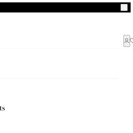
Já possui uma conta ?
Faça login ou cadastre-se
ENTRAR
a encontrar o seu tamanho.
ts
Dados Pessoais
Tam. 42
Tam. 44