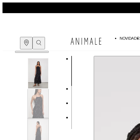
NOVIDADE
Guia de medidas
COMPRE PELO
WHATSAPP
ENCONTRE UMA LOJA
Tabela de medidas do corpo
As medidas mostradas são referentes às me
Medidas do Corpo
Tam.