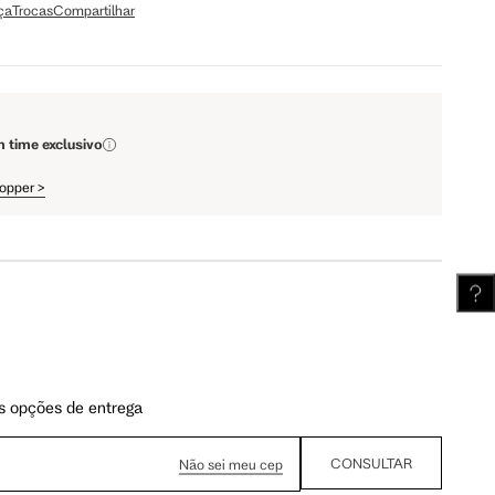
ça
Trocas
Compartilhar
110 cm
112 cm
m time exclusivo
62 cm
62.5 cm
hopper
>
s opções de entrega
CONSULTAR
Não sei meu cep