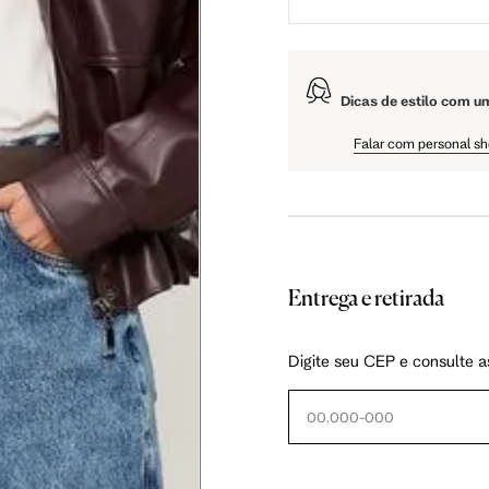
106 cm
108 cm
109 cm
Dicas de estilo com u
Falar com personal s
60.5 cm
61 cm
61.5 cm
Entrega e retirada
Digite seu CEP e consulte a
as instruções abaixo.