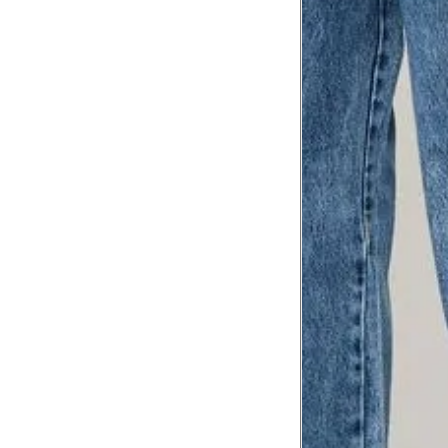
Tórax
1
Contorne abaixo da axila e acima do
Busto
Contorne o busto passando pela altur
2
folgada.
Cintura
3
Contorne a cintura colocando a fita 
Cintura baixa
Contorne na linha do umbigo, apro
4
linha da cintura.
Quadril
5
Contorne a maior parte do quadril.
Coxa total
Contorne a parte mais larga da co
6
abaixo da virilha.
Comprimento da cintura até o c
Meça da parte mais fina da cintura a
7
corpo