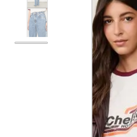
Tórax
76 cm
Busto
79 cm
Cintura
60 cm
Cintura baixa
74 cm
Quadril
89 cm
Coxa total
53 cm