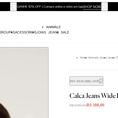
SHOP NOW
GANHE 10% OFF | Compre online e retire em loja
ANIMALE
S
ROUPAS
ACESSÓRIOS
JOIAS
JEANS
SALE
Home
Animale Jeans
Jeans
T
didas do corpo, compare-as com as medidas do seu corpo par
REF:
25.34.3385_0105
Calca Jeans Wide 
Tam. 36
Tam. 38
Tam. 40
R$ 388,80
R$ 648,00