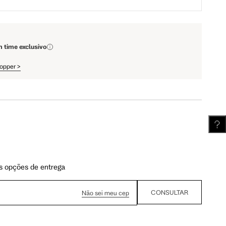
110 cm
112 cm
m time exclusivo
hopper
>
62 cm
62.5 cm
s opções de entrega
CONSULTAR
Não sei meu cep