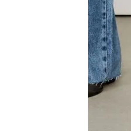
Comprimento do braço
8
Meça do canto do ombro até a dobr
Troca ou devolução
Se ainda assim não servir, você pode devolver 
gratuitamente em até 15 dias.