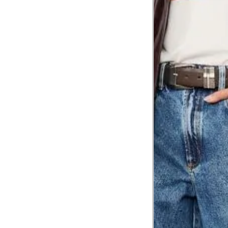
Comprimento
da cintura até
105 cm
o chão
Comprimento
60 cm
do braço
Como me medir?
Tire as medidas do seu corpo de acordo com 