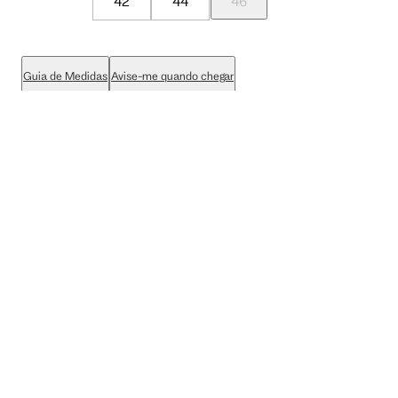
42
44
46
Guia de Medidas
Avise-me quando chegar
ADICIONAR À SACOLA
SALVAR NA WISHLIST
Sobre
Composição
Cuidados com a peça
Trocas
Compartilhar
Vendido por loja parceira