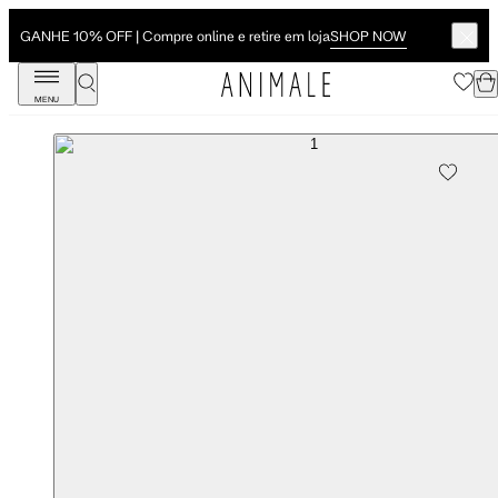
SHOP NOW
GANHE 10% OFF | Compre online e retire em loja
MENU