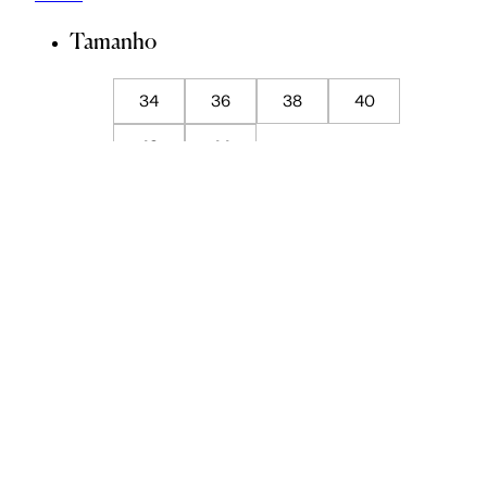
Tamanho
34
36
38
40
42
44
Guia de Medidas
ADICIONAR À SACOLA
SALVAR NA WISHLIST
Composição
Cuidados com a peça
Trocas
Compartilhar