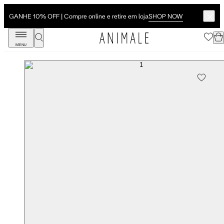
SHOP NOW
GANHE 10% OFF | Compre online e retire em loja
MENU