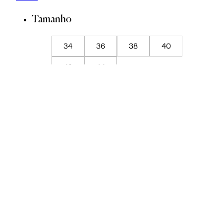
Tamanho
34
36
38
40
42
44
Guia de Medidas
ADICIONAR À SACOLA
SALVAR NA WISHLIST
Composição
Cuidados com a peça
Trocas
Compartilhar