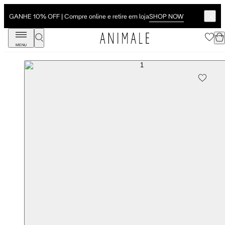
SHOP NOW
GANHE 10% OFF | Compre online e retire em loja
MENU