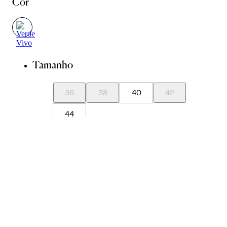
Cor
Tamanho
36
38
40
42
44
Guia de Medidas
Avise-me quando chegar
ADICIONAR À SACOLA
SALVAR NA WISHLIST