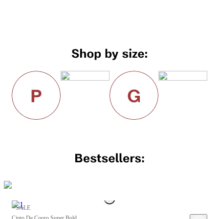
SALE
Cinto De Couro Super Bold
C