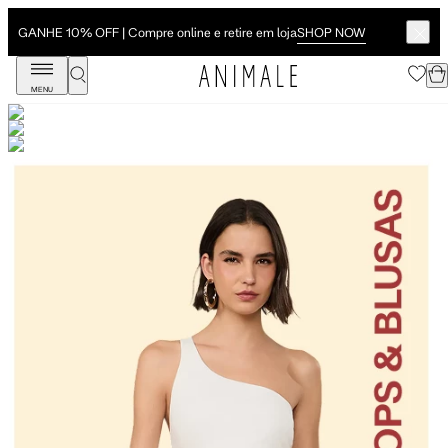
SHOP NOW
GANHE 10% OFF | Compre online e retire em loja
MENU