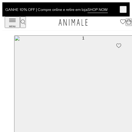
SHOP NOW
GANHE 10% OFF | Compre online e retire em loja
MENU