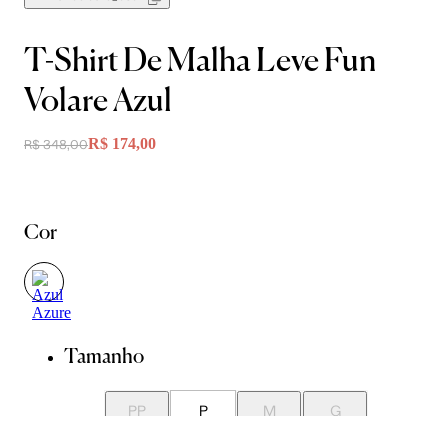
T-Shirt De Malha Leve Fun
Volare Azul
R$ 174,00
R$ 348,00
Cor
Tamanho
PP
P
M
G