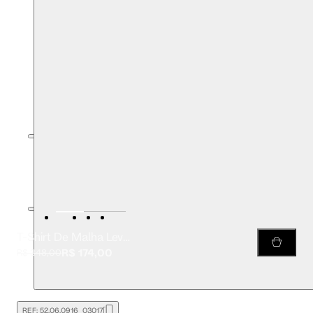
T-Shirt De Malha Leve Fun Volare Azul
R$ 174,00
R$ 348,00
REF:
52.06.0916_03017