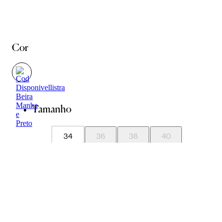
Cor
Tamanho
34
36
38
40
42
44
46
Guia de Medidas
Avise-me quando chegar