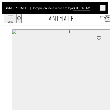
SHOP NOW
GANHE 10% OFF | Compre online e retire em loja
MENU