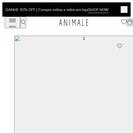
SHOP NOW
GANHE 10% OFF | Compre online e retire em loja
MENU