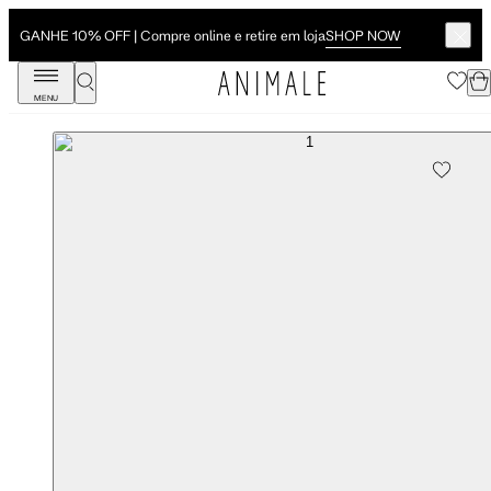
SHOP NOW
GANHE 10% OFF | Compre online e retire em loja
MENU