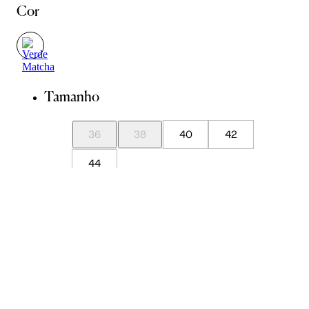
Cor
Tamanho
36
38
40
42
44
Guia de Medidas
Avise-me quando chegar
ADICIONAR À SACOLA
SALVAR NA WISHLIST