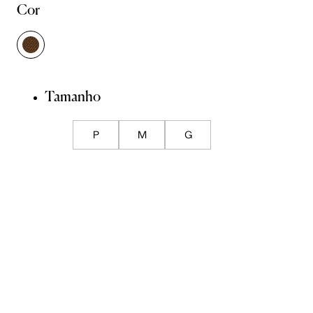
Cor
Tamanho
P
M
G
Guia de Medidas
ADICIONAR À SACOLA
SALVAR NA WISHLIST
Sobre
Composição
Cuidados com a peça
Trocas
Compartilhar