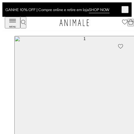
SHOP NOW
GANHE 10% OFF | Compre online e retire em loja
MENU