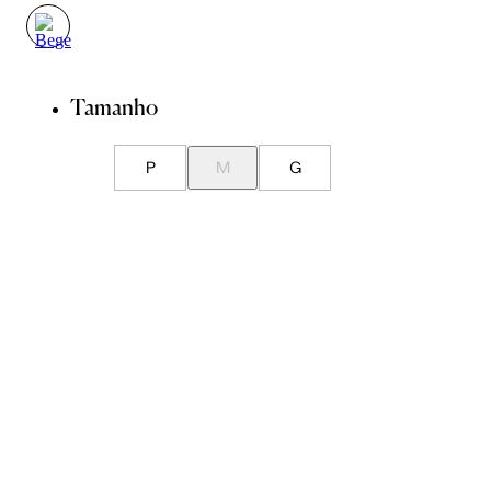
Tamanho
P
M
G
Guia de Medidas
Avise-me quando chegar
ADICIONAR À SACOLA
SALVAR NA WISHLIST
Composição
Cuidados com a peça
Trocas
Compartilhar