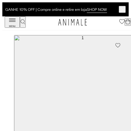
SHOP NOW
GANHE 10% OFF | Compre online e retire em loja
MENU