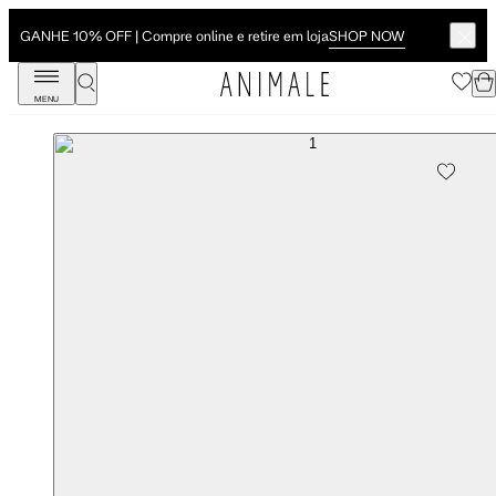
SHOP NOW
GANHE 10% OFF | Compre online e retire em loja
MENU