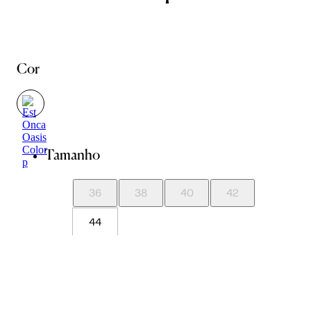
Cor
Tamanho
36
38
40
42
44
Guia de Medidas
Avise-me quando chegar