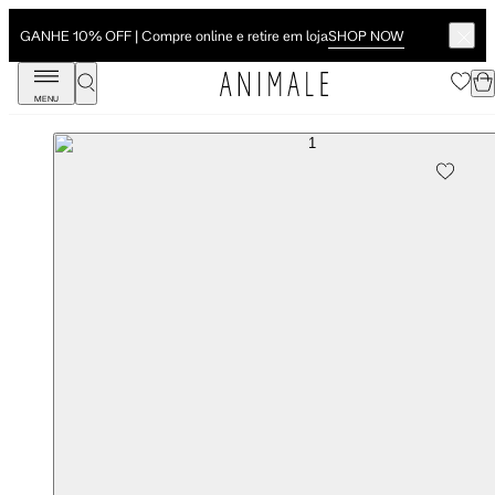
SHOP NOW
GANHE 10% OFF | Compre online e retire em loja
MENU