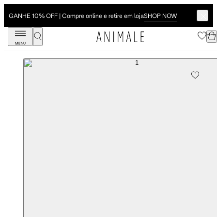
SHOP NOW
GANHE 10% OFF | Compre online e retire em loja
MENU