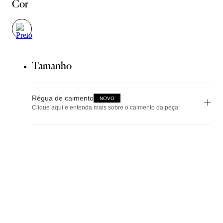
Cor
Tamanho
Régua de caimento
NOVO
Clique aqui e entenda mais sobre o caimento da peça!
Tamanho
PP
P
M
G
pequeno
fiel ao tamanho
grande
GG
Guia de Medidas
Avise-me quando chegar