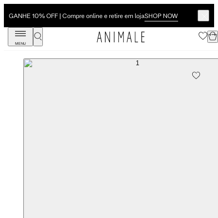
SHOP NOW
GANHE 10% OFF | Compre online e retire em loja
MENU