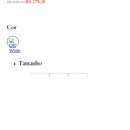
R$ 279,20
R$ 698,00
Cor
Tamanho
P
M
G
Guia de Medidas
ADICIONAR À SACOLA