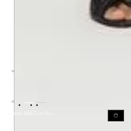
Vestido Midi Com Busto Levemente Franzido Manga Longa e Lastex Nas Costas Estampado Floral