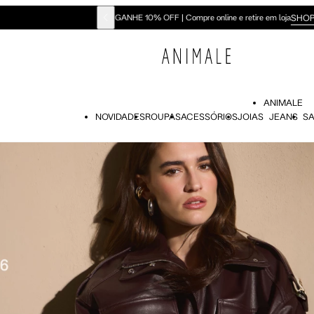
SHOP NOW
GANHE 10% OFF | Compre online e retire em loja
ANIMALE
NOVIDADES
ROUPAS
ACESSÓRIOS
JOIAS
JEANS
SA