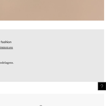
Meus Pedidos
Wishlist
fashion
ATHER
JEANS
modelagens.