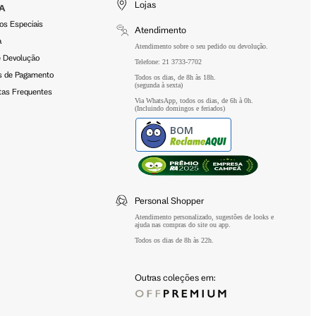
Lojas
A
os Especiais
Atendimento
a
Atendimento sobre o seu pedido ou devolução.
e Devolução
Telefone: 21 3733-7702
 de Pagamento
Todos os dias, de 8h às 18h.
(segunda à sexta)
tas Frequentes
Via WhatsApp, todos os dias, de 6h à 0h.
(Incluindo domingos e feriados)
BOM
Personal Shopper
Atendimento personalizado, sugestões de looks e
ajuda nas compras do site ou app.
Todos os dias de 8h às 22h.
Outras coleções em: