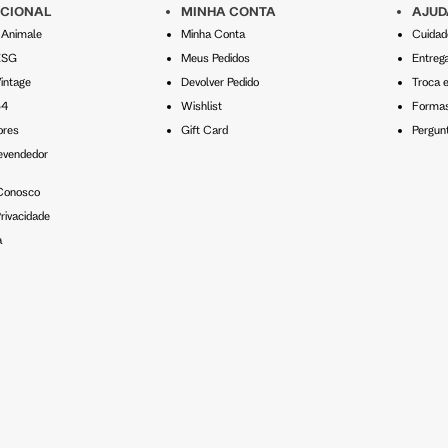
UCIONAL
MINHA CONTA
AJUD
o Animale
Minha Conta
Cuidad
ESG
Meus Pedidos
Entreg
intage
Devolver Pedido
Troca 
54
Wishlist
Formas
ores
Gift Card
Pergun
evendedor
 Conosco
rivacidade
a