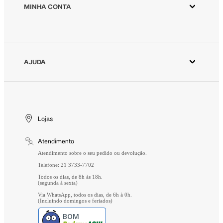
Animale Vintage
MINHA CONTA
Azzas 2154
Minha Conta
Fornecedores
Meus Pedidos
Seja um revendedor Animale
Devolver Pedido
AJUDA
Trabalhe Conosco
Wishlist
Aviso de Privacidade
Cuidados Especiais
Gift Card
Segurança
Entrega
Troca e Devolução
Lojas
Formas de Pagamento
Atendimento
Perguntas Frequentes
Atendimento sobre o seu pedido ou devolução.
Telefone: 21 3733-7702
Todos os dias, de 8h às 18h.
(segunda à sexta)
Via WhatsApp, todos os dias, de 6h à 0h.
(Incluindo domingos e feriados)
BOM