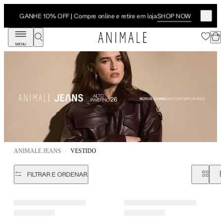
SHOP NOW
GANHE 10% OFF | Compre online e retire em loja
MENU
ANIMALE JEANS
VESTIDO
FILTRAR E ORDENAR