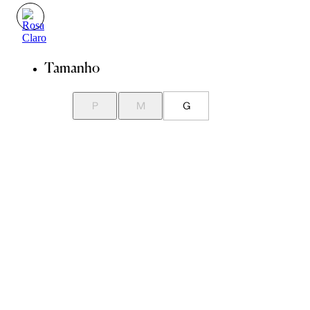
Tamanho
P
M
G
Guia de Medidas
Avise-me quando chegar
ADICIONAR À SACOLA
SALVAR NA WISHLIST
Sobre
Composição
Cuidados com a peça
Trocas
Compartilhar