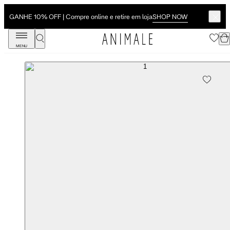
SHOP NOW
GANHE 10% OFF | Compre online e retire em loja
MENU