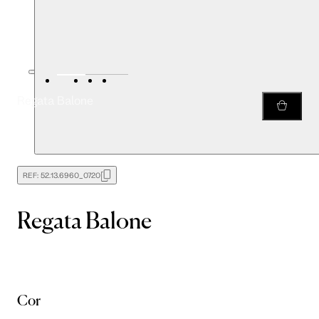
Regata Balone
REF:
52.13.6960_0720
Regata Balone
Cor