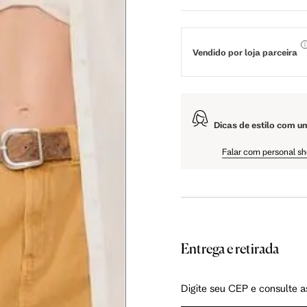
106 cm
108 cm
109 cm
Vendido por loja parceira
60.5 cm
61 cm
61.5 cm
Dicas de estilo com u
Falar com personal s
Entrega e retirada
as instruções abaixo.
Digite seu CEP e consulte a