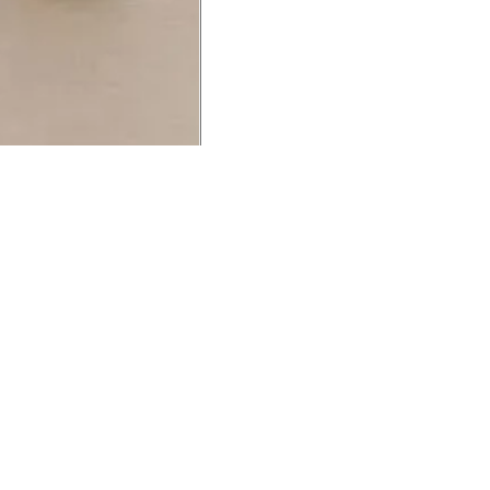
UCIONAL
MINHA CONTA
AJUD
o Animale
Minha Conta
Cuidad
ESG
Meus Pedidos
Entreg
intage
Devolver Pedido
Troca 
54
Wishlist
Formas
ores
Gift Card
Pergun
evendedor
 Conosco