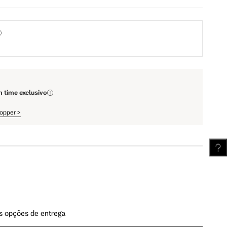
110 cm
112 cm
62 cm
62.5 cm
m time exclusivo
hopper
>
s opções de entrega