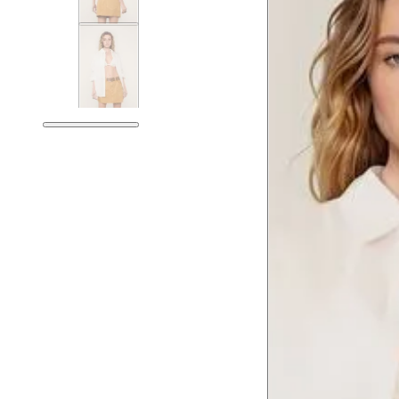
Tórax
76 cm
Busto
79 cm
Cintura
60 cm
Cintura baixa
74 cm
Quadril
89 cm
Coxa total
53 cm