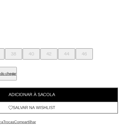
Meus Pedidos
95 cm
100 cm
Wishlist
98 cm
103 cm
38
40
42
44
46
79 cm
84 cm
do chegar
93 cm
98 cm
ADICIONAR À SACOLA
108 cm
113 cm
SALVAR NA WISHLIST
ça
Trocas
Compartilhar
64.5 cm
67.5 cm