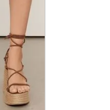
té a planta do pé na frente do
a do punho.
Precisa de ajuda?
Saber mais
o produto
Não encontrei meu tamanho. 
recomendação?