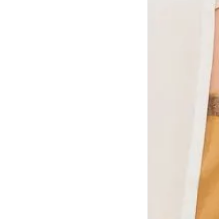
Comprimento
da cintura até
105 cm
o chão
Comprimento
60 cm
do braço
Como me medir?
Tire as medidas do seu corpo de acordo com 