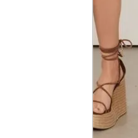
Meça da parte mais fina da cintura a
7
corpo
Comprimento do braço
8
Meça do canto do ombro até a dobr
Troca ou devolução
Se ainda assim não servir, você pode devolver 
gratuitamente em até 15 dias.