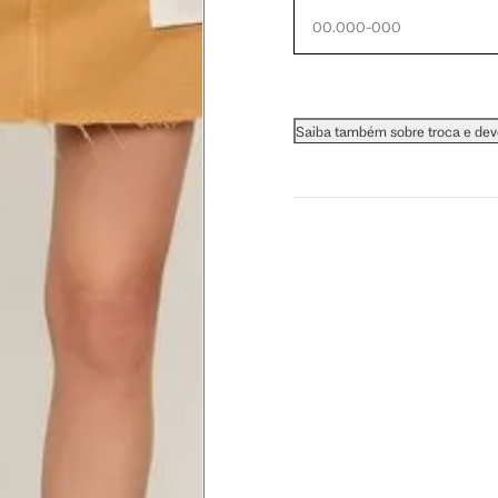
 busto.
Saiba também sobre troca e de
a do seio. A fita deve estar
na parte mais fina.
ximadamente 4 cm abaixo da
xa, aproximadamente 2cm
hão