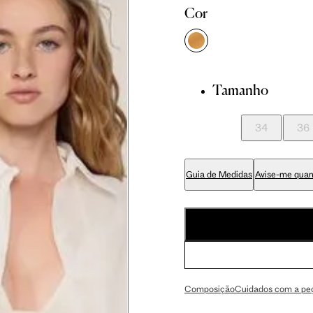
Cor
81 cm
86 cm
90 cm
Tamanho
84 cm
89 cm
93 cm
34
36
65 cm
70 cm
74 cm
Guia de Medidas
Avise-me quan
79 cm
84 cm
88 cm
94 cm
99 cm
103 cm
Composição
Cuidados com a pe
56 cm
59 cm
61.5 cm