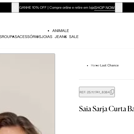
SHOP NOW
GANHE 10% OFF | Compre online e retire em loja
ANIMALE
S
ROUPAS
ACESSÓRIOS
JOIAS
JEANS
SALE
Home
Last Chance
REF:
25.11.1741_8384
didas do corpo, compare-as com as medidas do seu corpo par
Saia Sarja Curta B
Tam. 36
Tam. 38
Tam. 40