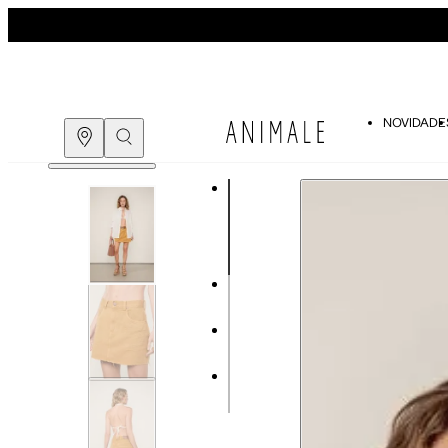
NOVIDADE
Guia de medidas
COMPRE PELO
WHATSAPP
ENCONTRE UMA LOJA
Tabela de medidas do corpo
As medidas mostradas são referentes às me
Medidas do
Tam. 34
Corpo