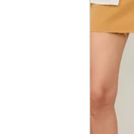
Tórax
1
Contorne abaixo da axila e acima do
Busto
Contorne o busto passando pela altur
2
folgada.
Cintura
3
Contorne a cintura colocando a fita 
Cintura baixa
Contorne na linha do umbigo, apro
4
linha da cintura.
Quadril
5
Contorne a maior parte do quadril.
Coxa total
Contorne a parte mais larga da co
6
abaixo da virilha.
Comprimento da cintura até o c