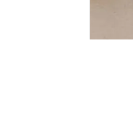
CADASTRE-SE EM NOSSA
NEWSLETTER
INSTIT
Aplicativ
Receba as novidades e fique por dentro de
serviços exclusivos!
Animale 
Animale V
Azzas 21
OK
Forneced
Seja um r
Animale
A Animale utiliza os dados preenchidos para
você utilizar as funcionalidades da nossa
Trabalhe
Loja. Saiba mais em:
Política de Privacidade.